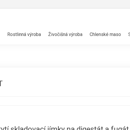
Rostlinná výroba
Živočišná výroba
Chlenské maso
T
ytí skladovací jímky na digestát a fugát