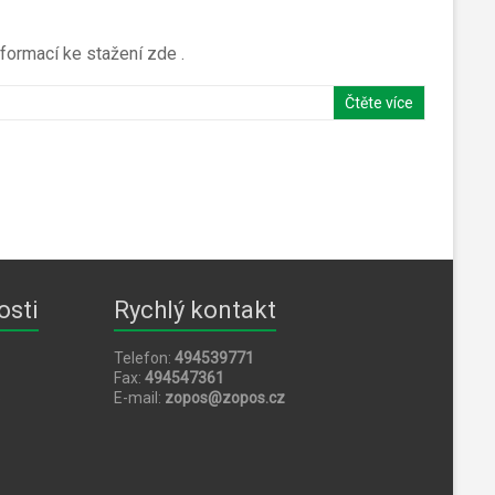
nformací ke stažení zde .
Čtěte více
osti
Rychlý kontakt
Telefon:
494539771
Fax:
494547361
5
E-mail:
zopos@zopos.cz