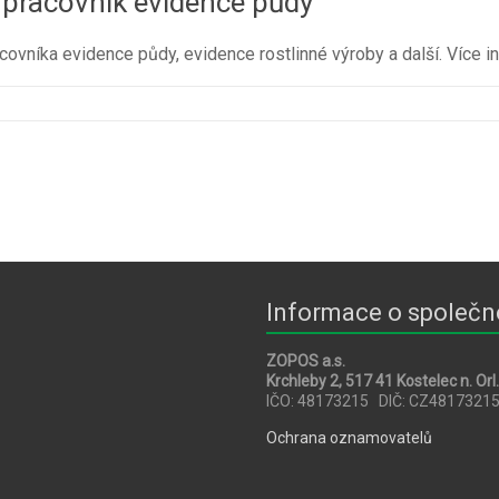
í pracovník evidence půdy
covníka evidence půdy, evidence rostlinné výroby a další. Více i
Informace o společn
ZOPOS a.s.
Krchleby 2, 517 41 Kostelec n. Orl.
IČO: 48173215 DIČ: CZ4817321
Ochrana oznamovatelů