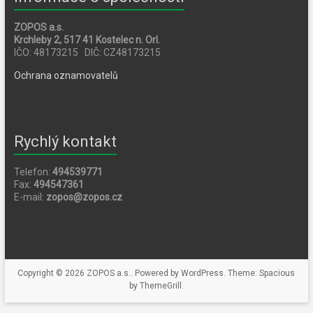
ZOPOS a.s.
Krchleby 2, 517 41 Kostelec n. Orl.
IČO: 48173215 DIČ: CZ48173215
Ochrana oznamovatelů
Rychlý kontakt
Telefon:
494539771
Fax:
494547361
E-mail:
zopos@zopos.cz
Copyright © 2026
ZOPOS a.s.
. Powered by
WordPress
. Theme: Spacious
by
ThemeGrill
.