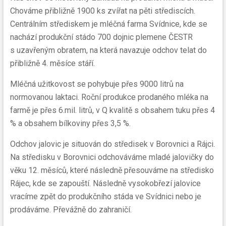
Chováme přibližně 1900 ks zvířat na pěti střediscích.
Centrálním střediskem je mléčná farma Svídnice, kde se
nachází produkční stádo 700 dojnic plemene ČESTR
s uzavřeným obratem, na která navazuje odchov telat do
přibližně 4. měsíce stáří.
Mléčná užitkovost se pohybuje přes 9000 litrů na
normovanou laktaci. Roční produkce prodaného mléka na
farmě je přes 6.mil. litrů, v Q kvalitě s obsahem tuku přes 4
% a obsahem bílkoviny přes 3,5 %.
Odchov jalovic je situován do středisek v Borovnici a Rájci.
Na středisku v Borovnici odchováváme mladé jalovičky do
věku 12. měsíců, které následně přesouváme na středisko
Rájec, kde se zapouští. Následně vysokobřezí jalovice
vracíme zpět do produkčního stáda ve Svídnici nebo je
prodáváme. Převážně do zahraničí.