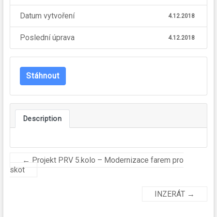
Datum vytvoření
4.12.2018
Poslední úprava
4.12.2018
Stáhnout
Description
←
Projekt PRV 5.kolo – Modernizace farem pro
skot
INZERÁT
→