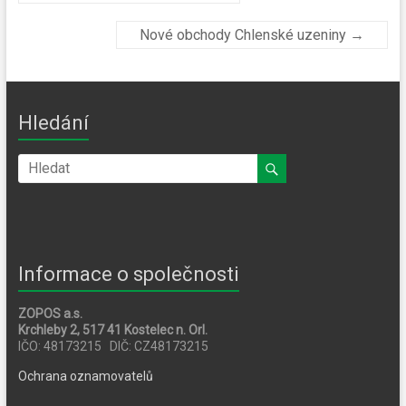
Nové obchody Chlenské uzeniny
→
Hledání
Informace o společnosti
ZOPOS a.s.
Krchleby 2, 517 41 Kostelec n. Orl.
IČO: 48173215 DIČ: CZ48173215
Ochrana oznamovatelů