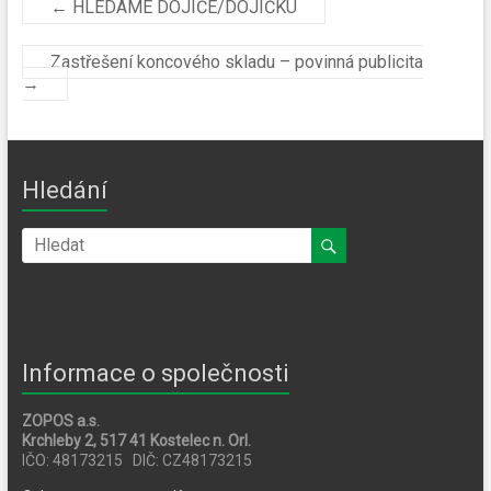
←
HLEDÁME DOJIČE/DOJIČKU
Zastřešení koncového skladu – povinná publicita
→
Hledání
Informace o společnosti
ZOPOS a.s.
Krchleby 2, 517 41 Kostelec n. Orl.
IČO: 48173215 DIČ: CZ48173215