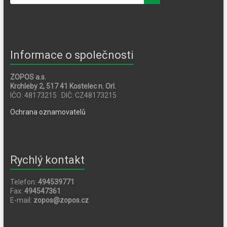
Informace o společnosti
ZOPOS a.s.
Krchleby 2, 517 41 Kostelec n. Orl.
IČO: 48173215 DIČ: CZ48173215
Ochrana oznamovatelů
Rychlý kontakt
Telefon:
494539771
Fax:
494547361
E-mail:
zopos@zopos.cz