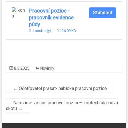
Pracovní pozice -
Stáhnout
pracovník evidence
půdy
1 soubor(y)
126.09 KB
.
8.3.2025
Novinky
←
Ošetřovatel prasat- nabídka pracovní pozice
Nabízíme volnou pracovní pozici – zootechnik chovu
skotu
→