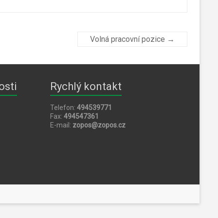
Volná pracovní pozice
→
osti
Rychlý kontakt
Telefon:
494539771
Fax:
494547361
5
E-mail:
zopos@zopos.cz