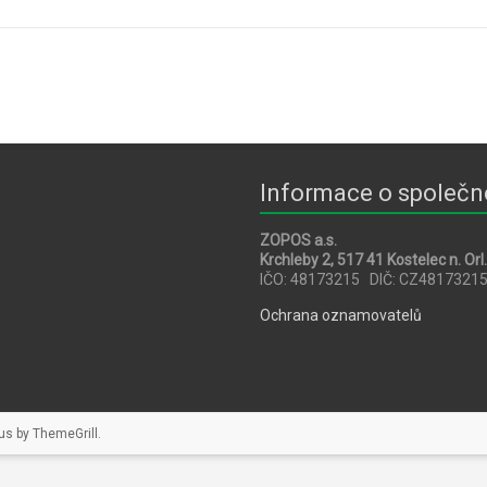
Informace o společn
ZOPOS a.s.
Krchleby 2, 517 41 Kostelec n. Orl.
IČO: 48173215 DIČ: CZ4817321
Ochrana oznamovatelů
us by
ThemeGrill
.