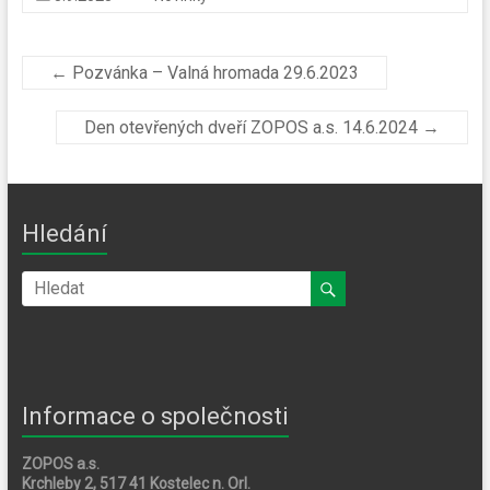
←
Pozvánka – Valná hromada 29.6.2023
Den otevřených dveří ZOPOS a.s. 14.6.2024
→
Hledání
Informace o společnosti
ZOPOS a.s.
Krchleby 2, 517 41 Kostelec n. Orl.