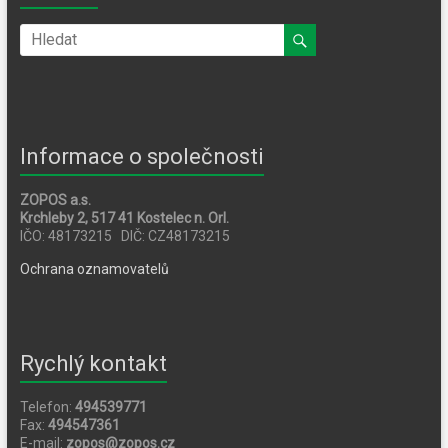
Informace o společnosti
ZOPOS a.s.
Krchleby 2, 517 41 Kostelec n. Orl.
IČO: 48173215 DIČ: CZ48173215
Ochrana oznamovatelů
Rychlý kontakt
Telefon:
494539771
Fax:
494547361
E-mail:
zopos@zopos.cz