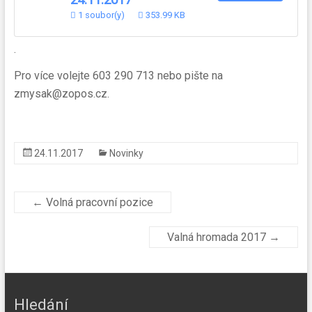
1 soubor(y)
353.99 KB
.
Pro více volejte 603 290 713 nebo pište na
zmysak@zopos.cz.
24.11.2017
Novinky
←
Volná pracovní pozice
Valná hromada 2017
→
Hledání