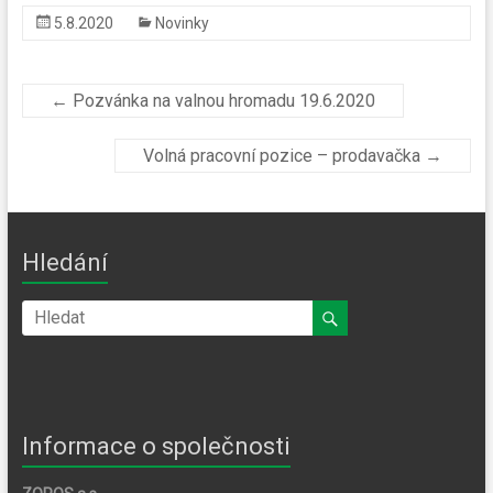
5.8.2020
Novinky
←
Pozvánka na valnou hromadu 19.6.2020
Volná pracovní pozice – prodavačka
→
Hledání
Informace o společnosti