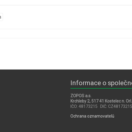
a
Informace o společn
ZOPOS a.s.
Krchleby 2, 517 41 Kostelec n. Orl.
IČO: 48173215 DIČ: CZ4817321
Ochrana oznamovatelů