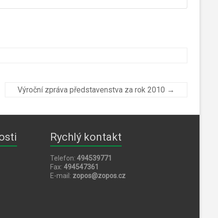
Výroční zpráva představenstva za rok 2010
→
osti
Rychlý kontakt
Telefon:
494539771
Fax:
494547361
5
E-mail:
zopos@zopos.cz