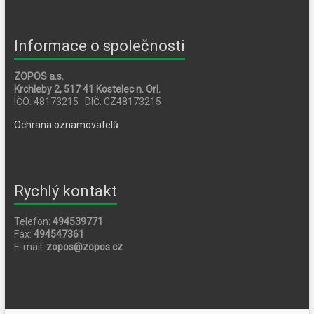
Informace o společnosti
ZOPOS a.s.
Krchleby 2, 517 41 Kostelec n. Orl.
IČO: 48173215 DIČ: CZ48173215
Ochrana oznamovatelů
Rychlý kontakt
Telefon:
494539771
Fax:
494547361
E-mail:
zopos@zopos.cz