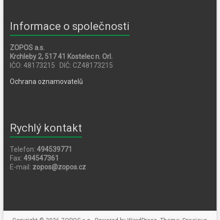
Informace o společnosti
ZOPOS a.s.
Krchleby 2, 517 41 Kostelec n. Orl.
IČO: 48173215 DIČ: CZ48173215
Ochrana oznamovatelů
Rychlý kontakt
Telefon:
494539771
Fax:
494547361
E-mail:
zopos@zopos.cz