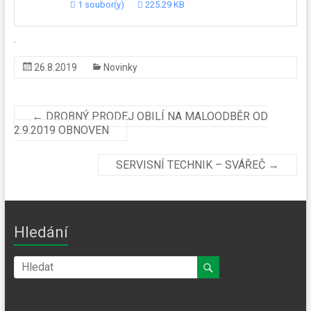
1 soubor(y)
225.29 KB
.
26.8.2019
Novinky
←
DROBNÝ PRODEJ OBILÍ NA MALOODBĚR OD
2.9.2019 OBNOVEN
SERVISNÍ TECHNIK – SVÁŘEČ
→
Hledání